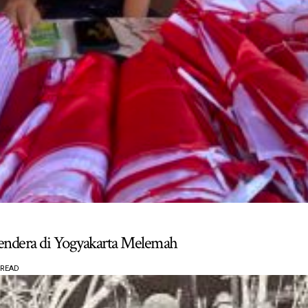
endera di Yogyakarta Melemah
 READ