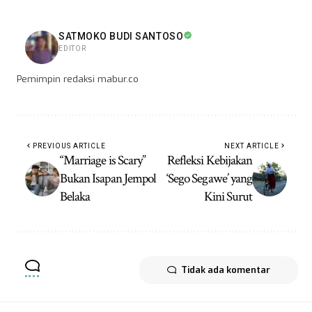
SATMOKO BUDI SANTOSO
EDITOR
Pemimpin redaksi mabur.co
PREVIOUS ARTICLE
NEXT ARTICLE
“Marriage is Scary”
Refleksi Kebijakan
Bukan Isapan Jempol
‘Sego Segawe’ yang
Belaka
Kini Surut
Tidak ada komentar