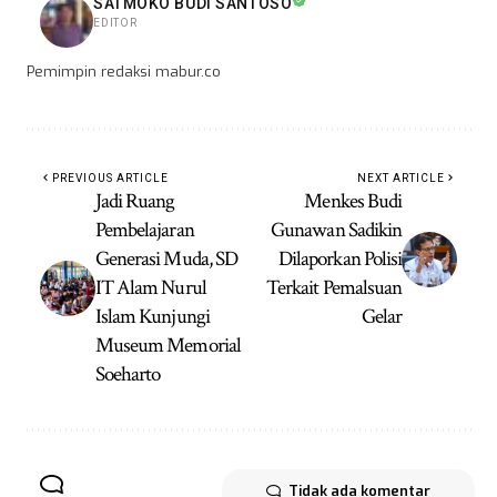
SATMOKO BUDI SANTOSO
EDITOR
Pemimpin redaksi mabur.co
PREVIOUS ARTICLE
NEXT ARTICLE
Jadi Ruang
Menkes Budi
Pembelajaran
Gunawan Sadikin
Generasi Muda, SD
Dilaporkan Polisi
IT Alam Nurul
Terkait Pemalsuan
Islam Kunjungi
Gelar
Museum Memorial
Soeharto
Tidak ada komentar