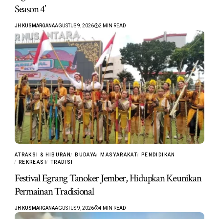
Season 4’
JH KUSMARGANA
AGUSTUS 9, 2026
2 MIN READ
ATRAKSI & HIBURAN
BUDAYA
MASYARAKAT
PENDIDIKAN
REKREASI
TRADISI
Festival Egrang Tanoker Jember, Hidupkan Keunikan
Permainan Tradisional
JH KUSMARGANA
AGUSTUS 9, 2026
4 MIN READ