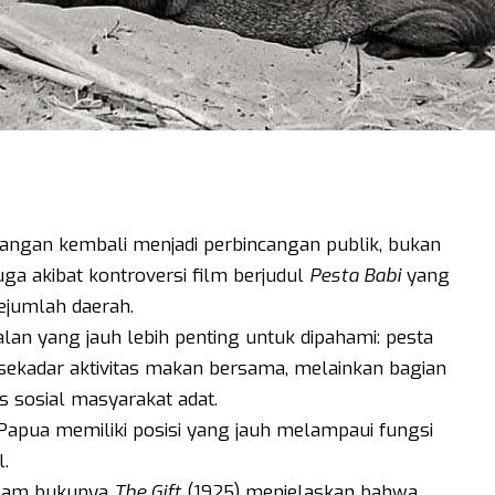
kangan kembali menjadi perbincangan publik, bukan
juga akibat kontroversi film berjudul
Pesta Babi
yang
jumlah daerah.
alan yang jauh lebih penting untuk dipahami: pesta
ekadar aktivitas makan bersama, melainkan bagian
tas sosial masyarakat adat.
 Papua memiliki posisi yang jauh melampaui fungsi
l.
alam bukunya
The Gift
(1925) menjelaskan bahwa