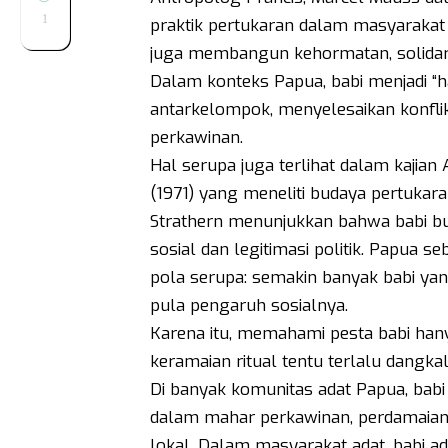
1
praktik pertukaran dalam masyarakat t
juga membangun kehormatan, solidarit
Dalam konteks Papua, babi menjadi “
antarkelompok, menyelesaikan konfli
perkawinan.
Hal serupa juga terlihat dalam kajia
(1971) yang meneliti budaya pertukara
Strathern menunjukkan bahwa babi bu
sosial dan legitimasi politik. Papua s
pola serupa: semakin banyak babi yang
pula pengaruh sosialnya.
Karena itu, memahami pesta babi han
keramaian ritual tentu terlalu dangkal
Di banyak komunitas adat Papua, bab
dalam mahar perkawinan, perdamaian an
lokal. Dalam masyarakat adat, babi ad