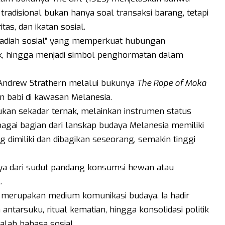
radisional bukan hanya soal transaksi barang, tetapi
as, dan ikatan sosial.
hadiah sosial” yang memperkuat hubungan
k, hingga menjadi simbol penghormatan dalam
n Andrew Strathern melalui bukunya
The Rope of Moka
n babi di kawasan Melanesia.
kan sekadar ternak, melainkan instrumen status
ebagai bagian dari lanskap budaya Melanesia memiliki
 dimiliki dan dibagikan seseorang, semakin tinggi
ya dari sudut pandang konsumsi hewan atau
.
i merupakan medium komunikasi budaya. Ia hadir
tarsuku, ritual kematian, hingga konsolidasi politik
alah bahasa sosial.