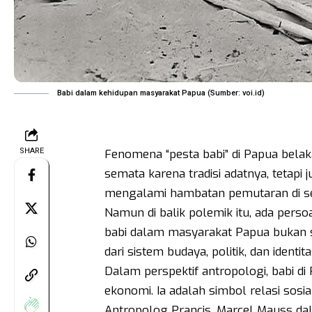
Babi dalam kehidupan masyarakat Papua (Sumber: voi.id)
SHARE
Fenomena “pesta babi” di Papua bela
semata karena tradisi adatnya, tetapi 
mengalami hambatan pemutaran di se
Namun di balik polemik itu, ada perso
babi dalam masyarakat Papua bukan s
dari sistem budaya, politik, dan identi
Dalam perspektif antropologi, babi di
ekonomi. Ia adalah simbol relasi sosia
Antropolog Prancis, Marcel Mauss d