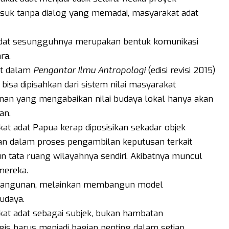
uk tanpa dialog yang memadai, masyarakat adat
l adat sesungguhnya merupakan bentuk komunikasi
ra.
at dalam
Pengantar Ilmu Antropologi
(edisi revisi 2015)
sa dipisahkan dari sistem nilai masyarakat
an yang mengabaikan nilai budaya lokal hanya akan
an.
kat adat Papua kerap diposisikan sekadar objek
an dalam proses pengambilan keputusan terkait
 tata ruang wilayahnya sendiri. Akibatnya muncul
mereka.
mbangunan, melainkan membangun model
udaya.
t adat sebagai subjek, bukan hambatan
s harus menjadi bagian penting dalam setiap