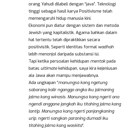
orang Yahudi dilabeli dengan “java”. Teknologi
tinggi sebagai hasil karya Positivisme telah
memengaruhi hidup manusia kini.
Ekonomi pun diatur dengan sistem dan metoda
Jewish yang kapitalistik. Agama bahkan dalam
hal tertentu telah dipraktikkan secara
positivistik. Seperti identitas formal
wadhah
lebih menonjol daripada substansi isi.
Tapi ketika persoalan kehidupan
mentok
pada
batas
ultimate
kehidupan, saya kira kejeniusan
ala Jawa akan mampu menjawabnya.
Ada ungkapan “
manungsa kang ngetung
sabarang kalir nganggo angka iku jalmaning
jalma kang winasis. Manungsa kang ngerti ana
ngendi anggone jangkah iku titahing jalma kang
lantip. Manungsa kang ngerti panjangkaning
urip, ngerti sangkan paraning dumadi iku
titahing jalma kang waskita
“.