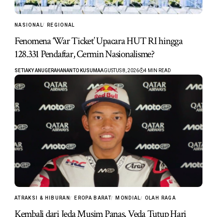
NASIONAL
REGIONAL
Fenomena ‘War Ticket’ Upacara HUT RI hingga
128.331 Pendaftar, Cermin Nasionalisme?
SETIAKY ANUGERAHANANTO KUSUMA
AGUSTUS 8, 2026
4 MIN READ
ATRAKSI & HIBURAN
EROPA BARAT
MONDIAL
OLAH RAGA
Kembali dari Jeda Musim Panas, Veda Tutup Hari