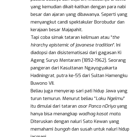
yang kemudian dikait-kaitkan dengan para nabi
besar dan ajaran yang dibawanya. Seperti yang
menyangkut candi spektakuler Borobudur dan
kerajaan besar Majapahit.
Tapi coba simak tataran keilmuan atau “
the
hirarchy epistemic of javanese tradition
“. Ini
diadopsi dan disistematisasi dari gagasan Ki
Ageng Suryo Mentaram (1892-1962). Seorang
pangeran dari Kasultanan Ngayogyakarta
Hadiningrat, putra ke-55 dari Sultan Hamengku
Buwono VII.
Beliau juga menyerap sari pati hidup Jawa yang
turun temurun. Menurut beliau “
Laku Ngelmu
”
itu dimulai dari tataran
asor Panca nDriya
yang
hanya bisa menangkap
wadhag kasat mata
.
Diteruskan dengan naluri Sato Kewan yang
memahami
bungah
dan susah untuk naluri hidup
jasmani.