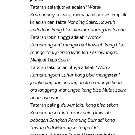
Tataran selanjutnya adalah “
Watek
Kramadangsa
” yang memahami proses empirik
kejadian dan fakta
Nanding Salira. Kawruh
kedadean kang bisa dinalar dunung lan larahe
.
Tataran lebih tinggi adalah “
Watek
Kamanungsan” mangerteni kawruh kang bisa
mangerteni jejering liyan lan sesrawungan.
Menjadi Tepa Salira.
Tataran laku selanjutnya adalah “
Watek
Kamanungsan Luhur kang bisa mangerteni
jangkaning urip ana ing ngalam ndonya kang
ora langgeng. Manungsa kang bisa Mulat salira
hangrasa wani.
Tataran paling
duwur laku kang bisa tekan
Kamanungsan Jati tumekaning kawruh
babagan Sangkan Paraning Dumadi kang
tuwuh dadi Manungsa Tanpa Ciri.