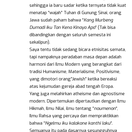
sehingga ia baru sadar ketika ternyata tidak kuat
menatap “wajah” Tuhan di Gunung Sinai, orang
Jawa sudah paham bahwa “
Kang Murbeng
Dumadi iku Tan Kena Kinaya Apa
” (Tak bisa
dibandingkan dengan seluruh semesta ini
sekalipun).
Saya tentu tidak sedang bicara etnisitas semata,
tapi nampaknya peradaban masa depan adalah
harmoni dari Ilmu Modern yang berangkat dari
tradisi Humanisme, Materialisme, Positivisme,
yang dimotori orang”Jewish” ketika bereaksi
atas kejumudan gereja abad tengah Eropa.
Yang juga melahirkan atheisme dan agnostisme
modern. Dipertemukan dipertautkan dengan Ilmu
Hikmah, Ilmu Nilai, ilmu tentang “
noumenon
“,
Ilmu Rahsa yang percaya dan mempraktikkan
bahwa “
Ngelmu iku kalakone kanthi laku
“.
Semuanya itu pada dasarnya sesungguhnya