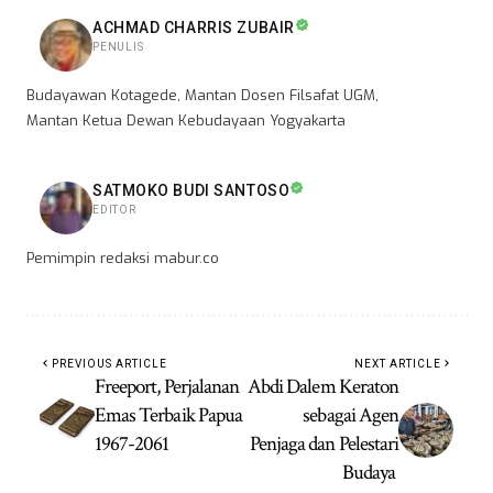
ACHMAD CHARRIS ZUBAIR
PENULIS
Budayawan Kotagede, Mantan Dosen Filsafat UGM,
Mantan Ketua Dewan Kebudayaan Yogyakarta
SATMOKO BUDI SANTOSO
EDITOR
Pemimpin redaksi mabur.co
PREVIOUS ARTICLE
NEXT ARTICLE
Freeport, Perjalanan
Abdi Dalem Keraton
Emas Terbaik Papua
sebagai Agen
1967-2061
Penjaga dan Pelestari
Budaya