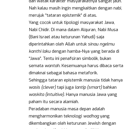
dan watak karakter masyarakatnya sangat jauh.
Nah kalau masih ingin mengkaitkan dengan nabi,
merujuk “tataran epistemik” di atas.
Yang cocok untuk tipologi masyarakat Jawa,
Nabi Chidir. Di mana dalam Alquran, Nabi Musa
(Bani Israel atau keturunan Yahudi) saja
diperintahkan oleh Allah untuk
sinau ngelmu
kanthi laku
dengan hamba-Nya yang berada di
“Jawa”. Tentu ini penafsiran simbolik, bukan
semata
wantah
. Kesemuanya harus dibaca serta
dimaknai sebagai bahasa metaforik.
Sehingga tataran epistemik manusia tidak hanya
wasis (clever)
tapi juga
lantip (smart)
bahkan
waskita (intuitive).
Hanya manusia Jawa yang
paham itu secara alamiah.
Peradaban manusia masa depan adalah
mengharmonikan teknologi
wadhag
yang
dikembangkan oleh keturunan Jewish dengan