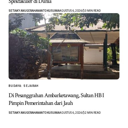
Spektakuler di Dunia
SETIAKY ANUGERAHANANTO KUSUMA
AGUSTUS 6, 2026
3 MIN READ
BUDAYA
SEJARAH
Di Pesanggrahan Ambarketawang, Sultan HB I
Pimpin Pemerintahan dari Jauh
SETIAKY ANUGERAHANANTO KUSUMA
AGUSTUS 6, 2026
2 MIN READ