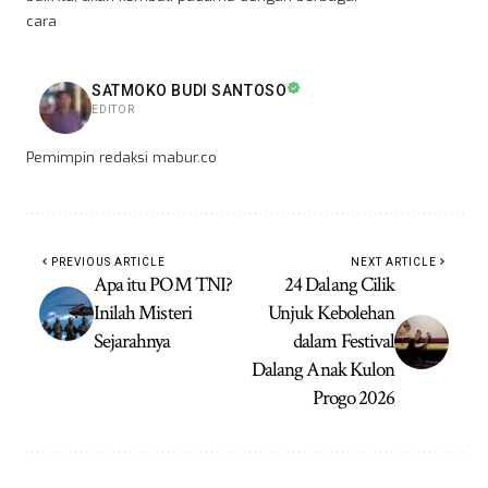
cara
SATMOKO BUDI SANTOSO
EDITOR
Pemimpin redaksi mabur.co
PREVIOUS ARTICLE
NEXT ARTICLE
Apa itu POM TNI?
24 Dalang Cilik
Inilah Misteri
Unjuk Kebolehan
Sejarahnya
dalam Festival
Dalang Anak Kulon
Progo 2026