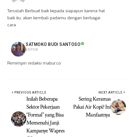
Teruslah Berbuat baik kepada siapapun karena hal
baik itu, akan kembali padamu dengan berbagai
cara
SATMOKO BUDI SANTOSO
EDITOR
Pemimpin redaksi mabur.co
PREVIOUS ARTICLE
NEXT ARTICLE
Inilah Beberapa
Sering Keramas
Sektor Pekerjaan
Pakai Air Kopi? Ini
“Formal” yang Bisa
Manfaatnya
Memenuhi Janji
Kampanye Wapres