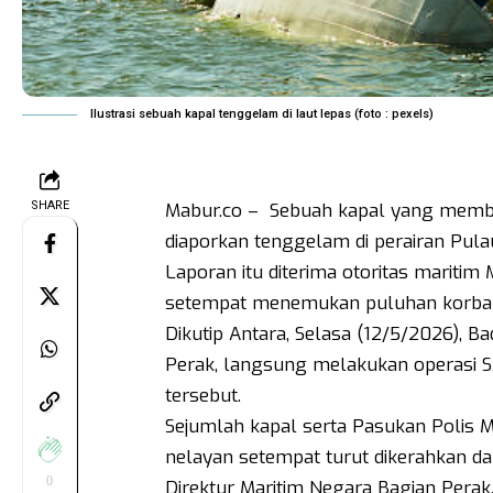
Ilustrasi sebuah kapal tenggelam di laut lepas (foto : pexels)
SHARE
Mabur.co – Sebuah kapal yang memba
diaporkan tenggelam di perairan Pulau
Laporan itu diterima otoritas maritim
setempat menemukan puluhan korban 
Dikutip Antara, Selasa (12/5/2026), 
Perak, langsung melakukan operasi 
tersebut.
Sejumlah kapal serta Pasukan Polis Ma
nelayan setempat turut dikerahkan d
0
Direktur Maritim Negara Bagian Perak