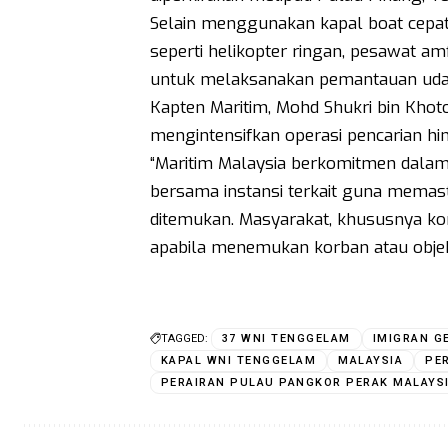
Selain menggunakan kapal boat cepat,
seperti helikopter ringan, pesawat am
untuk melaksanakan pemantauan udara 
Kapten Maritim, Mohd Shukri bin Kho
mengintensifkan operasi pencarian hi
“Maritim Malaysia berkomitmen dala
bersama instansi terkait guna memast
ditemukan. Masyarakat, khususnya ko
apabila menemukan korban atau objek 
TAGGED:
37 WNI TENGGELAM
IMIGRAN G
KAPAL WNI TENGGELAM
MALAYSIA
PE
PERAIRAN PULAU PANGKOR PERAK MALAYS