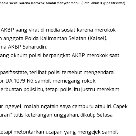
edia sosial karena merokok sambil menyetir mobil. (Foto: akun X @pasifisstate).
 AKBP yang viral di media sosial karena merokok
h anggota Polda Kalimantan Selatan (Kalsel).
ama AKBP Saharudin.
eorang oknum polisi berpangkat AKBP merokok saat
ifisstate, terlihat polisi tersebut mengendarai
mor DA 1079 NG sambil memegang rokok.
atan polisi itu, tetapi polisi itu justru merekam
gur, ngeyel, malah ngatain saya cemburu atau iri. Capek
ran,” tulis keterangan unggahan, dikutip Selasa
 tetapi melontarkan ucapan yang mengejek sambil