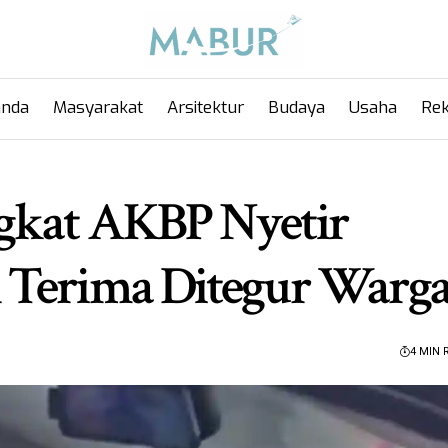
anda
Masyarakat
Arsitektur
Budaya
Usaha
Rek
gkat AKBP Nyetir
 Terima Ditegur Warg
4 MIN 