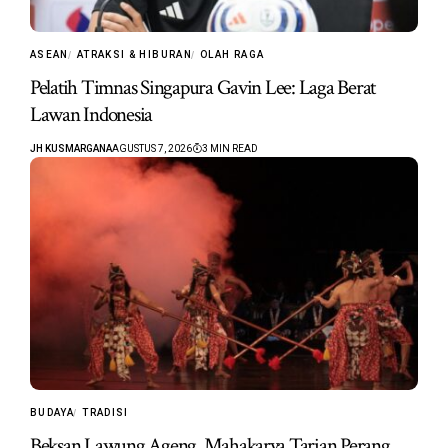
ASEAN
ATRAKSI & HIBURAN
OLAH RAGA
Pelatih Timnas Singapura Gavin Lee: Laga Berat
Lawan Indonesia
JH KUSMARGANA
AGUSTUS 7, 2026
3 MIN READ
BUDAYA
TRADISI
Beksan Lawung Ageng, Mahakarya Tarian Perang