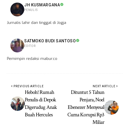
JH KUSMARGANA
PENULIS
Jurnalis lahir dan tinggal di Jogja
SATMOKO BUDI SANTOSO
EDITOR
Pemimpin redaksi mabur.co
PREVIOUS ARTICLE
NEXT ARTICLE
Heboh! Rumah
Dituntut 5 Tahun
Penulis di Depok
Penjara, Noel
Digerudug Anak
Ebenezer Menyesal
Buah Hercules
Cuma Korupsi Rp3
Miliar