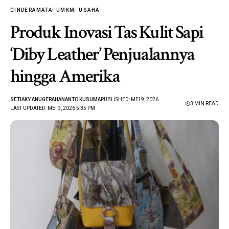
CINDERAMATA
UMKM
USAHA
Produk Inovasi Tas Kulit Sapi
‘Diby Leather’ Penjualannya
hingga Amerika
SETIAKY ANUGERAHANANTO KUSUMA
PUBLISHED: MEI 9, 2026
3 MIN READ
LAST UPDATED: MEI 9, 2026 5:35 PM