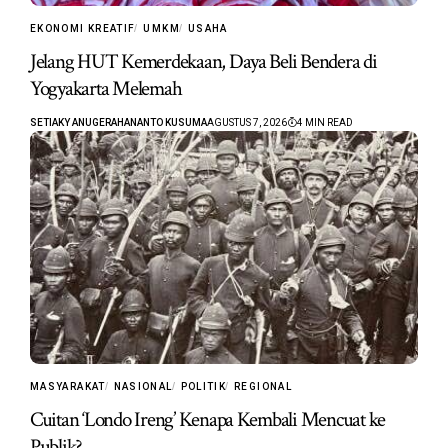
EKONOMI KREATIF
UMKM
USAHA
Jelang HUT Kemerdekaan, Daya Beli Bendera di
Yogyakarta Melemah
SETIAKY ANUGERAHANANTO KUSUMA
AGUSTUS 7, 2026
4 MIN READ
MASYARAKAT
NASIONAL
POLITIK
REGIONAL
Cuitan ‘Londo Ireng’ Kenapa Kembali Mencuat ke
Publik?