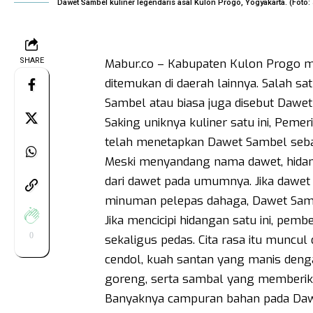
Dawet Sambel kuliner legendaris asal Kulon Progo, Yogyakarta. (Foto
SHARE
Mabur.co – Kabupaten Kulon Progo mem
ditemukan di daerah lainnya. Salah sa
Sambel atau biasa juga disebut Dawet
Saking uniknya kuliner satu ini, Pem
telah menetapkan Dawet Sambel sebag
Meski menyandang nama dawet, hidanga
dari dawet pada umumnya. Jika dawet b
minuman pelepas dahaga, Dawet Sambe
Jika mencicipi hidangan satu ini, pem
0
sekaligus pedas. Cita rasa itu muncul
cendol, kuah santan yang manis deng
goreng, serta sambal yang memberika
Banyaknya campuran bahan pada Daw