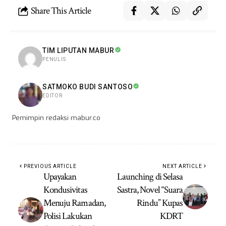
Share This Article
TIM LIPUTAN MABUR
PENULIS
SATMOKO BUDI SANTOSO
EDITOR
Pemimpin redaksi mabur.co
PREVIOUS ARTICLE
NEXT ARTICLE
Upayakan
Launching di Selasa
Kondusivitas
Sastra, Novel “Suara
Menuju Ramadan,
Rindu” Kupas
Polisi Lakukan
KDRT