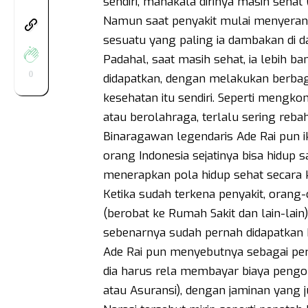
sendiri, manakala dirinya masih sehat
Namun saat penyakit mulai menyerang d
sesuatu yang paling ia dambakan di d
Padahal, saat masih sehat, ia lebih 
0
didapatkan, dengan melakukan berbaga
kesehatan itu sendiri. Seperti mengk
atau berolahraga, terlalu sering reba
Binaragawan legendaris Ade Rai pun 
orang Indonesia sejatinya bisa hidup 
menerapkan pola hidup sehat secara k
Ketika sudah terkena penyakit, orang-
(berobat ke Rumah Sakit dan lain-lai
sebenarnya sudah pernah didapatkan
Ade Rai pun menyebutnya sebagai peri
dia harus rela membayar biaya pengob
atau Asuransi), dengan jaminan yang j