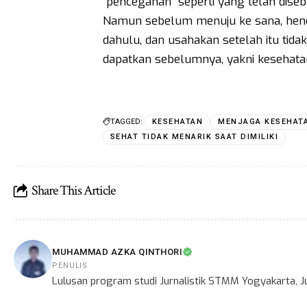
“pencegahan” seperti yang telah disebu
Namun sebelum menuju ke sana, hend
dahulu, dan usahakan setelah itu tid
dapatkan sebelumnya, yakni kesehatan d
TAGGED:
KESEHATAN
MENJAGA KESEHAT
SEHAT TIDAK MENARIK SAAT DIMILIKI
Share This Article
MUHAMMAD AZKA QINTHORI
PENULIS
Lulusan program studi Jurnalistik STMM Yogyakarta, Ju