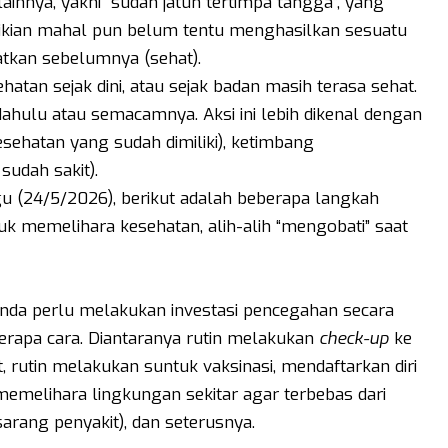
lainnya, yakni “sudah jatuh tertimpa tangga”, yang
emikian mahal pun belum tentu menghasilkan sesuatu
tkan sebelumnya (sehat).
hatan sejak dini, atau sejak badan masih terasa sehat.
dahulu atau semacamnya. Aksi ini lebih dikenal dengan
ehatan yang sudah dimiliki), ketimbang
udah sakit).
gu (24/5/2026), berikut adalah beberapa langkah
uk memelihara kesehatan, alih-alih “mengobati” saat
nda perlu melakukan investasi pencegahan secara
berapa cara. Diantaranya rutin melakukan
check-up
ke
 rutin melakukan suntuk vaksinasi, mendaftarkan diri
memelihara lingkungan sekitar agar terbebas dari
arang penyakit), dan seterusnya.