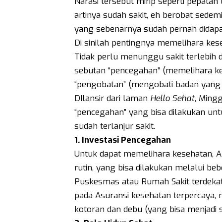
Narasi tersebut mirip seperti pepatah 
artinya sudah sakit, eh berobat sed
yang sebenarnya sudah pernah didapa
Di sinilah pentingnya memelihara kese
Tidak perlu menunggu sakit terlebih 
sebutan “pencegahan” (memelihara kes
“pengobatan” (mengobati badan yang s
DIlansir dari laman
Hello Sehat
, Ming
“pencegahan” yang bisa dilakukan unt
sudah terlanjur sakit.
1. Investasi Pencegahan
Untuk dapat memelihara kesehatan, A
rutin, yang bisa dilakukan melalui be
Puskesmas atau Rumah Sakit terdekat,
pada Asuransi kesehatan terpercaya, 
kotoran dan debu (yang bisa menjadi s