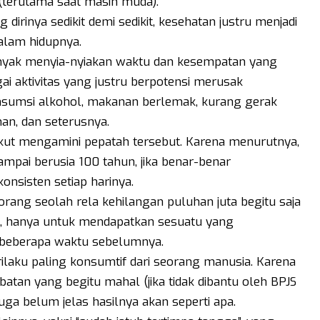
 (terutama saat masih muda).
irinya sedikit demi sedikit, kesehatan justru menjadi
alam hidupnya.
banyak menyia-nyiakan waktu dan kesempatan yang
i aktivitas yang justru berpotensi merusak
onsumsi alkohol, makanan berlemak, kurang gerak
han, dan seterusnya.
ikut mengamini pepatah tersebut. Karena menurutnya,
sampai berusia 100 tahun, jika benar-benar
onsisten setiap harinya.
orang seolah rela kehilangan puluhan juta begitu saja
n), hanya untuk mendapatkan sesuatu yang
 beberapa waktu sebelumnya.
laku paling konsumtif dari seorang manusia. Karena
atan yang begitu mahal (jika tidak dibantu oleh BPJS
uga belum jelas hasilnya akan seperti apa.