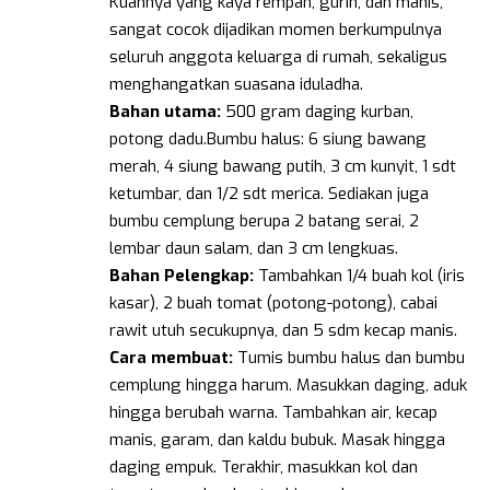
Kuahnya yang kaya rempah, gurih, dan manis,
sangat cocok dijadikan momen berkumpulnya
seluruh anggota keluarga di rumah, sekaligus
menghangatkan suasana iduladha.
Bahan utama:
500 gram daging kurban,
potong dadu.Bumbu halus: 6 siung bawang
merah, 4 siung bawang putih, 3 cm kunyit, 1 sdt
ketumbar, dan 1/2 sdt merica. Sediakan juga
bumbu cemplung berupa 2 batang serai, 2
lembar daun salam, dan 3 cm lengkuas.
Bahan Pelengkap:
Tambahkan 1/4 buah kol (iris
kasar), 2 buah tomat (potong-potong), cabai
rawit utuh secukupnya, dan 5 sdm kecap manis.
Cara membuat:
Tumis bumbu halus dan bumbu
cemplung hingga harum. Masukkan daging, aduk
hingga berubah warna. Tambahkan air, kecap
manis, garam, dan kaldu bubuk. Masak hingga
daging empuk. Terakhir, masukkan kol dan