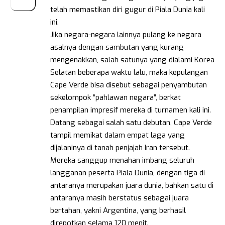
telah memastikan diri gugur di Piala Dunia kali
ini.
Jika negara-negara lainnya pulang ke negara
asalnya dengan sambutan yang kurang
mengenakkan, salah satunya yang dialami Korea
Selatan beberapa waktu lalu, maka kepulangan
Cape Verde bisa disebut sebagai penyambutan
sekelompok “pahlawan negara”, berkat
penampilan impresif mereka di turnamen kali ini.
Datang sebagai salah satu debutan, Cape Verde
tampil memikat dalam empat laga yang
dijalaninya di tanah penjajah Iran tersebut.
Mereka sanggup menahan imbang seluruh
langganan peserta Piala Dunia, dengan tiga di
antaranya merupakan juara dunia, bahkan satu di
antaranya masih berstatus sebagai juara
bertahan, yakni Argentina, yang berhasil
direpotkan selama 120 menit.