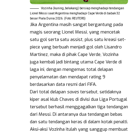
Vozinha (kuning, belakang) bersiap menghadapi tendangan
Lionel Messi saat Argentina menghadapi Cape Verde di babak 32
besar Piala Dunia 2026. (Foto: REUTERS)
Jika Argentina masih sangat bergantung pada
magis seorang Lionel Messi, yang mencetak
satu gol serta satu assist, plus satu kreasi set-
piece yang berbuah menjadi gol oleh Lisandro
Martinez, maka di pihak Cape Verde, Vozinha
juga kembali jadi bintang utama Cape Verde di
laga ini, dengan mengemas total delapan
penyelamatan dan mendapat rating 9
berdasarkan data resmi dari FIFA.
Dari total delapan
saves
tersebut, setidaknya
kiper asal klub Chaves di divisi dua Liga Portugal
tersebut berhasil menggagalkan tiga tendangan
dari Messi. Di antaranya dua tendangan bebas
dan satu tendangan keras di dalam kotak penalti.
Aksi-aksi Vozinha itulah yang sanggup membuat