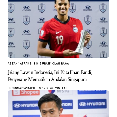
ASEAN
ATRAKSI & HIBURAN
OLAH RAGA
Jelang Lawan Indonesia, Ini Kata Ilhan Fandi,
Penyerang Mematikan Andalan Singapura
JH KUSMARGANA
AGUSTUS 7, 2026
3 MIN READ