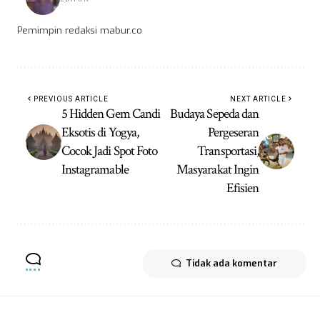
Pemimpin redaksi mabur.co
PREVIOUS ARTICLE
NEXT ARTICLE
5 Hidden Gem Candi
Budaya Sepeda dan
Eksotis di Yogya,
Pergeseran
Cocok Jadi Spot Foto
Transportasi,
Instagramable
Masyarakat Ingin
Efisien
Tidak ada komentar