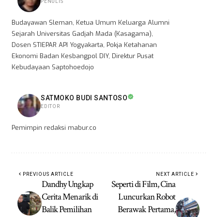
PENULIS
Budayawan Sleman, Ketua Umum Keluarga Alumni
Sejarah Universitas Gadjah Mada (Kasagama),
Dosen STIEPAR API Yogyakarta, Pokja Ketahanan
Ekonomi Badan Kesbangpol DIY, Direktur Pusat
Kebudayaan Saptohoedojo
SATMOKO BUDI SANTOSO
EDITOR
Pemimpin redaksi mabur.co
PREVIOUS ARTICLE
NEXT ARTICLE
Dandhy Ungkap
Seperti di Film, Cina
Cerita Menarik di
Luncurkan Robot
Balik Pemilihan
Berawak Pertama,