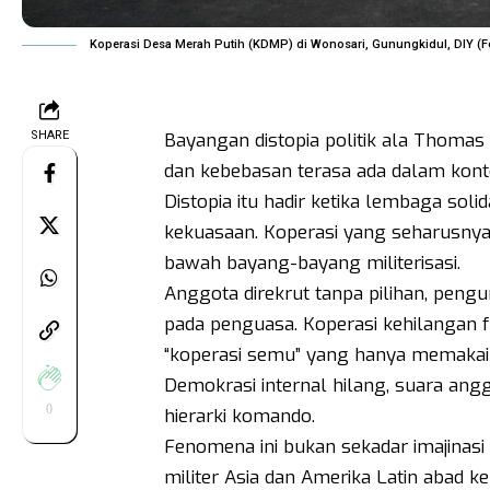
Koperasi Desa Merah Putih (KDMP) di Wonosari, Gunungkidul, DIY (Fot
SHARE
Bayangan distopia politik ala Thoma
dan kebebasan terasa ada dalam kontek
Distopia itu hadir ketika lembaga sol
kekuasaan. Koperasi yang seharusnya l
bawah bayang-bayang militerisasi.
Anggota direkrut tanpa pilihan, pengu
pada penguasa. Koperasi kehilangan 
“koperasi semu” yang hanya memakai n
Demokrasi internal hilang, suara angg
0
hierarki komando.
Fenomena ini bukan sekadar imajinasi
militer Asia dan Amerika Latin abad ke