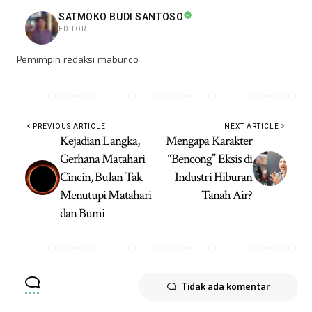
SATMOKO BUDI SANTOSO
EDITOR
Pemimpin redaksi mabur.co
PREVIOUS ARTICLE
NEXT ARTICLE
Kejadian Langka,
Mengapa Karakter
Gerhana Matahari
“Bencong” Eksis di
Cincin, Bulan Tak
Industri Hiburan
Menutupi Matahari
Tanah Air?
dan Bumi
Tidak ada komentar