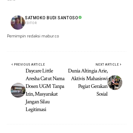
SATMOKO BUDI SANTOSO
EDITOR
Pemimpin redaksi mabur.co
PREVIOUS ARTICLE
NEXT ARTICLE
Daycare Little
Dunia Altingia Arie,
Aresha Catut Nama
Aktivis Mahasiswi
Dosen UGM Tanpa
Pegiat Gerakan
Izin, Masyarakat
Sosial
Jangan Silau
Legitimasi