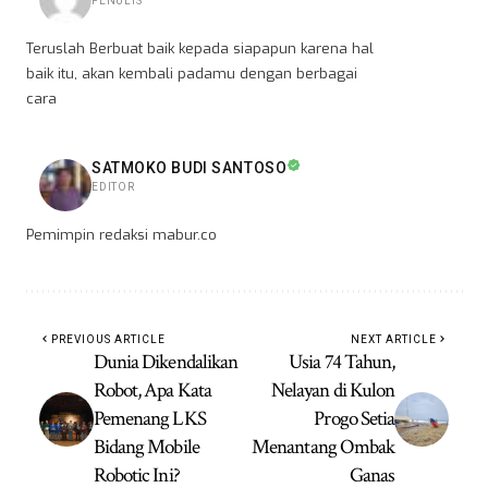
PENULIS
Teruslah Berbuat baik kepada siapapun karena hal
baik itu, akan kembali padamu dengan berbagai
cara
SATMOKO BUDI SANTOSO
EDITOR
Pemimpin redaksi mabur.co
PREVIOUS ARTICLE
NEXT ARTICLE
Dunia Dikendalikan
Usia 74 Tahun,
Robot, Apa Kata
Nelayan di Kulon
Pemenang LKS
Progo Setia
Bidang Mobile
Menantang Ombak
Robotic Ini?
Ganas