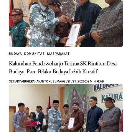
BUDAYA
KOMUNITAS
MASYARAKAT
Kalurahan Pendowoharjo Terima SK Rintisan Desa
Budaya, Pacu Pelaku Budaya Lebih Kreatif
SETIAKY ANUGERAHANANTO KUSUMA
AGUSTUS 9, 2026
2 MIN READ