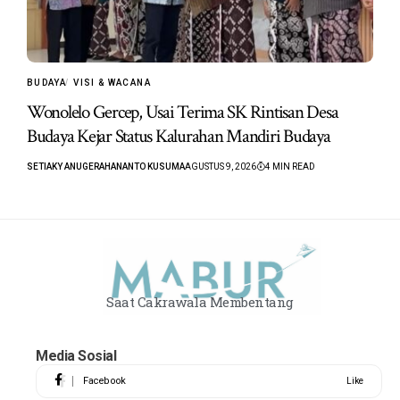
BUDAYA
VISI & WACANA
Wonolelo Gercep, Usai Terima SK Rintisan Desa
Budaya Kejar Status Kalurahan Mandiri Budaya
SETIAKY ANUGERAHANANTO KUSUMA
AGUSTUS 9, 2026
4 MIN READ
Saat Cakrawala Membentang
Media Sosial
Facebook
Like