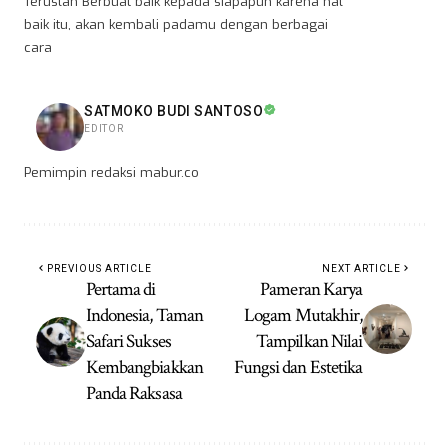
Teruslah Berbuat baik kepada siapapun karena hal
baik itu, akan kembali padamu dengan berbagai
cara
SATMOKO BUDI SANTOSO
EDITOR
Pemimpin redaksi mabur.co
PREVIOUS ARTICLE
NEXT ARTICLE
Pertama di
Pameran Karya
Indonesia, Taman
Logam Mutakhir,
Safari Sukses
Tampilkan Nilai
Kembangbiakkan
Fungsi dan Estetika
Panda Raksasa