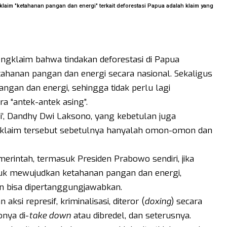
laim "ketahanan pangan dan energi" terkait deforestasi Papua adalah klaim yang
ngklaim bahwa tindakan deforestasi di Papua
ahanan pangan dan energi secara nasional. Sekaligus
gan dan energi, sehingga tidak perlu lagi
a “antek-antek asing”.
i’, Dandhy Dwi Laksono, yang kebetulan juga
, klaim tersebut sebetulnya hanyalah omon-omon dan
rintah, termasuk Presiden Prabowo sendiri, jika
tuk mewujudkan ketahanan pangan dan energi,
an bisa dipertanggungjawabkan.
i represif, kriminalisasi, diteror (
doxing
) secara
onya di-
take down
atau dibredel, dan seterusnya.