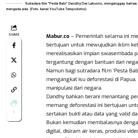
Sutradara film "Pesta Babi" Dandhy Dwi Laksono, menganggap bahwa k
mengada-ada. (Foto: kanal YouTube Tempodotco)
SHARE
Mabur.co
– Pemerintah selama ini me
bertujuan untuk mewujudkan iklim ket
merealisasikan impian swasembada pan
tergantung dengan bantuan dari negar
Namun bagi sutradara film ‘Pesta Bab
mengangkat isu deforestasi di Papua
manipulasi dari negara.
Dandhy bahkan berani menantang peme
memang deforestasi ini bertujuan un
0
sertakan bukti atau data yang valid d
Bukan kemudian membalasnya dengan aks
digital, disiram air keras, produksi vide