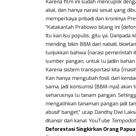
Karena film ini sudah mencuplik deng
akal, dan hanya narasi sesat yang dib
memperkaya pribadi dan kroninya Pre
“Katakanlah Prabowo bilang ini (defore
Itu kan isu populis, gitu ya. Daripada
mending bikin BBM dari nabati, bioetanol
tunjukkan bahwa (narasi pemerintah i
sumber pangan, untuk lu jadiin bahan 
Karena sistem transportasi kita (masi
Kan hanya mengubah fosil dari kendar
sama, jadi konsumsi (BBM-nya) akan te
seharusnya lu tanam pangan. Sehingg
mengalihkan tanaman pangan jadi tan
abusif banget,” ucap Dandhy Dwi Lak
dilansir dari kanal YouTube
Tempodot
Deforestasi Singkirkan Orang Papua