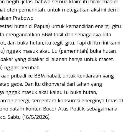
an begitu jelas, bahwa semua klaim itu tidak masuk
uat oleh pemerintah, untuk melegalkan aksi ini demi
siden Prabowo.
stasi hutan di Papua) untuk kemandirian energi, gitu.
 kita mengandalkan BBM fosil dan sebagainya, kita
, dan buka hutan, itu legit, gitu. Tapi di film ini kami
tu) nggak masuk akal. Lu (pemerintah) buka hutan,
bakar yang dibakar di jalanan hanya untuk macet.
h) nggak berubah.
aan pribadi ke BBM nabati, untuk kendaraan yang
tap gede. Dan itu dikonversi dari lahan yang
a nggak masuk akal kalau lu buka hutan,
aman energi, sementara konsumsi energinya (masih)
sono dalam konten Bocor Alus Politik, sebagaimana
co
, Sabtu (16/5/2026).