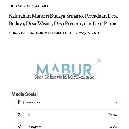
BUDAYA
VISI & WACANA
Kalurahan Mandiri Budaya Sriharjo, Perpaduan Desa
Budaya, Desa Wisata, Desa Preneur, dan Desa Prima
SETIAKY ANUGERAHANANTO KUSUMA
AGUSTUS 8, 2026
3 MIN READ
Saat Cakrawala Membentang
Media Sosial
Facebook
Like
X
Follow
Instagram
Follow