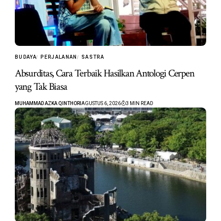
BUDAYA
PERJALANAN
SASTRA
Absurditas, Cara Terbaik Hasilkan Antologi Cerpen
yang Tak Biasa
MUHAMMAD AZKA QINTHORI
AGUSTUS 6, 2026
3 MIN READ