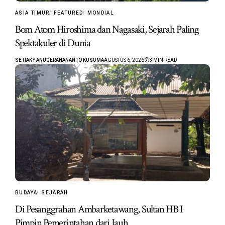
ASIA TIMUR
FEATURED
MONDIAL
Bom Atom Hiroshima dan Nagasaki, Sejarah Paling
Spektakuler di Dunia
SETIAKY ANUGERAHANANTO KUSUMA
AGUSTUS 6, 2026
3 MIN READ
BUDAYA
SEJARAH
Di Pesanggrahan Ambarketawang, Sultan HB I
Pimpin Pemerintahan dari Jauh