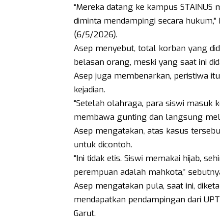
“Mereka datang ke kampus STAINUS m
diminta mendampingi secara hukum,” 
(6/5/2026).
Asep menyebut, total korban yang di
belasan orang, meski yang saat ini di
Asep juga membenarkan, peristiwa itu t
kejadian.
“Setelah olahraga, para siswi masuk k
membawa gunting dan langsung melak
Asep mengatakan, atas kasus tersebut,
untuk dicontoh.
“Ini tidak etis. Siswi memakai hijab, s
perempuan adalah mahkota,” sebutny
Asep mengatakan pula, saat ini, diket
mendapatkan pendampingan dari UPT
Garut.