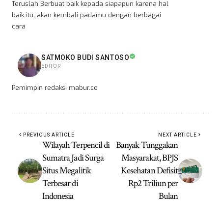
Teruslah Berbuat baik kepada siapapun karena hal
baik itu, akan kembali padamu dengan berbagai
cara
SATMOKO BUDI SANTOSO
EDITOR
Pemimpin redaksi mabur.co
PREVIOUS ARTICLE
NEXT ARTICLE
Wilayah Terpencil di
Banyak Tunggakan
Sumatra Jadi Surga
Masyarakat, BPJS
Situs Megalitik
Kesehatan Defisit
Terbesar di
Rp2 Triliun per
Indonesia
Bulan