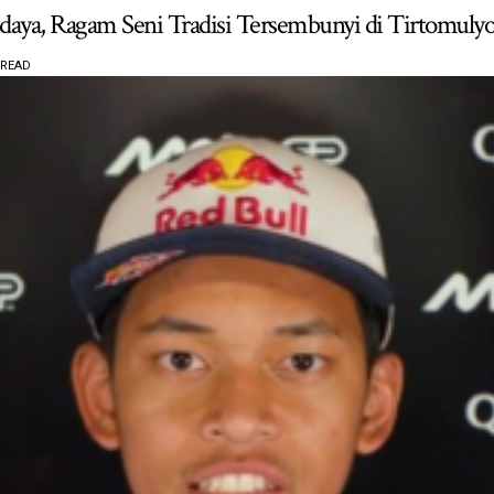
daya, Ragam Seni Tradisi Tersembunyi di Tirtomuly
 READ