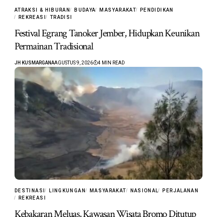
ATRAKSI & HIBURAN
BUDAYA
MASYARAKAT
PENDIDIKAN
REKREASI
TRADISI
Festival Egrang Tanoker Jember, Hidupkan Keunikan
Permainan Tradisional
JH KUSMARGANA
AGUSTUS 9, 2026
4 MIN READ
DESTINASI
LINGKUNGAN
MASYARAKAT
NASIONAL
PERJALANAN
REKREASI
Kebakaran Meluas, Kawasan Wisata Bromo Ditutup