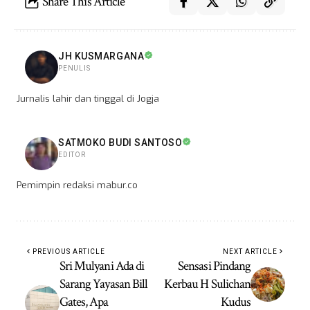
Share This Article
JH KUSMARGANA
PENULIS
Jurnalis lahir dan tinggal di Jogja
SATMOKO BUDI SANTOSO
EDITOR
Pemimpin redaksi mabur.co
PREVIOUS ARTICLE
NEXT ARTICLE
Sri Mulyani Ada di
Sensasi Pindang
Sarang Yayasan Bill
Kerbau H Sulichan
Gates, Apa
Kudus