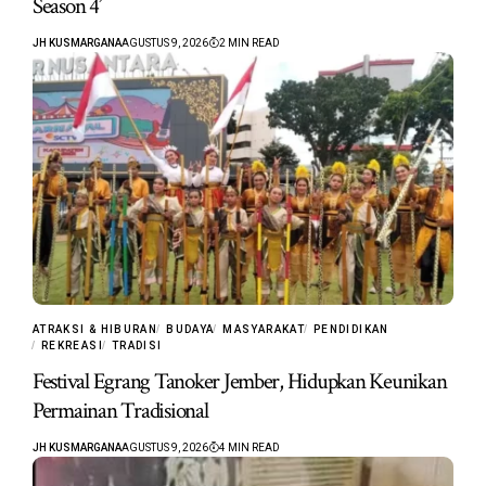
Season 4’
JH KUSMARGANA
AGUSTUS 9, 2026
2 MIN READ
ATRAKSI & HIBURAN
BUDAYA
MASYARAKAT
PENDIDIKAN
REKREASI
TRADISI
Festival Egrang Tanoker Jember, Hidupkan Keunikan
Permainan Tradisional
JH KUSMARGANA
AGUSTUS 9, 2026
4 MIN READ