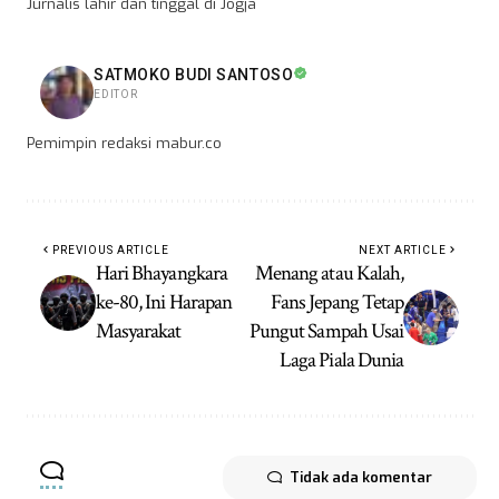
Jurnalis lahir dan tinggal di Jogja
SATMOKO BUDI SANTOSO
EDITOR
Pemimpin redaksi mabur.co
PREVIOUS ARTICLE
NEXT ARTICLE
Hari Bhayangkara
Menang atau Kalah,
ke-80, Ini Harapan
Fans Jepang Tetap
Masyarakat
Pungut Sampah Usai
Laga Piala Dunia
Tidak ada komentar