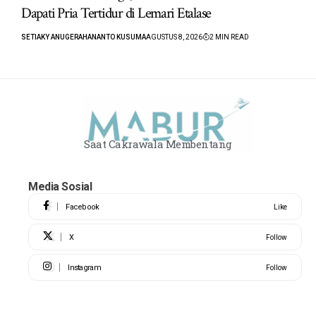
Dapati Pria Tertidur di Lemari Etalase
SETIAKY ANUGERAHANANTO KUSUMA
AGUSTUS 8, 2026
2 MIN READ
Saat Cakrawala Membentang
Media Sosial
Facebook
Like
X
Follow
Instagram
Follow