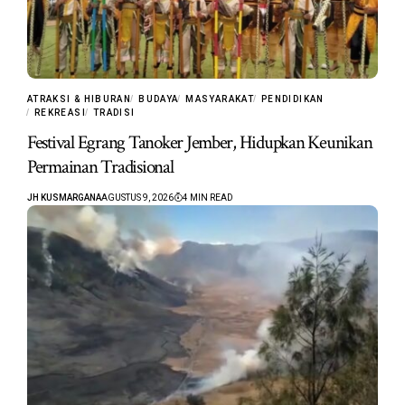
ATRAKSI & HIBURAN
BUDAYA
MASYARAKAT
PENDIDIKAN
REKREASI
TRADISI
Festival Egrang Tanoker Jember, Hidupkan Keunikan
Permainan Tradisional
JH KUSMARGANA
AGUSTUS 9, 2026
4 MIN READ