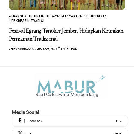
ATRAKSI & HIBURAN
BUDAYA
MASYARAKAT
PENDIDIKAN
REKREASI
TRADISI
Festival Egrang Tanoker Jember, Hidupkan Keunikan
Permainan Tradisional
JH KUSMARGANA
AGUSTUS 9, 2026
4 MIN READ
Saat Cakrawala Membentang
Media Sosial
Facebook
Like
X
Follow