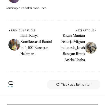
Pemimpin redaksi mabur.co
PREVIOUS ARTICLE
NEXT ARTICLE
Buah Karya
Kisah Mantan
Komikus asal Bantul
Pekerja Migran
Ini 1.400 Euro per
Indonesia, Jatuh
Halaman
Bangun Rintis
Aneka Usaha
Tidak ada komentar