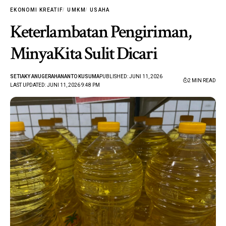
EKONOMI KREATIF
UMKM
USAHA
Keterlambatan Pengiriman,
MinyaKita Sulit Dicari
SETIAKY ANUGERAHANANTO KUSUMA
PUBLISHED: JUNI 11, 2026
2 MIN READ
LAST UPDATED: JUNI 11, 2026 9:48 PM