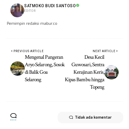
SATMOKO BUDI SANTOSO
EDITOR
Pemimpin redaksi mabur.co
PREVIOUS ARTICLE
NEXT ARTICLE
Mengenal Pangeran
Desa Kecil
Aryo Selarong, Sosok
Guwosari, Sentra
di Balik Goa
Kerajinan Keris,
Selarong
Kipas Bambu hingga
Topeng
Tidak ada komentar