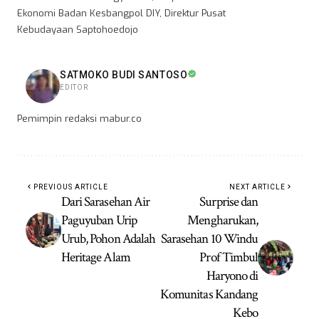
Ekonomi Badan Kesbangpol DIY, Direktur Pusat
Kebudayaan Saptohoedojo
SATMOKO BUDI SANTOSO
EDITOR
Pemimpin redaksi mabur.co
PREVIOUS ARTICLE
NEXT ARTICLE
Dari Sarasehan Air
Surprise dan
Paguyuban Urip
Mengharukan,
Urub, Pohon Adalah
Sarasehan 10 Windu
Heritage Alam
Prof Timbul
Haryono di
Komunitas Kandang
Kebo