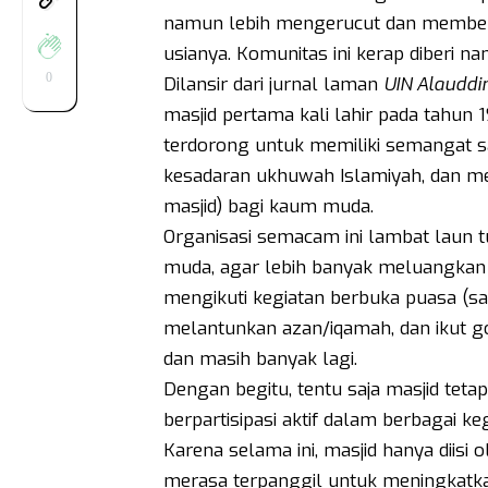
namun lebih mengerucut dan membent
usianya. Komunitas ini kerap diberi na
0
Dilansir dari jurnal laman
UIN Alauddi
masjid pertama kali lahir pada tahun 
terdorong untuk memiliki semangat sa
kesadaran ukhuwah Islamiyah, dan 
masjid) bagi kaum muda.
Organisasi semacam ini lambat laun
muda, agar lebih banyak meluangkan w
mengikuti kegiatan berbuka puasa (s
melantunkan azan/iqamah, dan ikut g
dan masih banyak lagi.
Dengan begitu, tentu saja masjid teta
berpartisipasi aktif dalam berbagai keg
Karena selama ini, masjid hanya diisi
merasa terpanggil untuk meningkatka