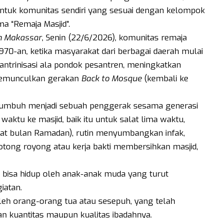
uk komunitas sendiri yang sesuai dengan kelompok
ma “Remaja Masjid”.
n Makassar
, Senin (22/6/2026), komunitas remaja
1970-an, ketika masyarakat dari berbagai daerah mulai
ntrinisasi ala pondok pesantren, meningkatkan
memunculkan gerakan
Back to Mosque
(kembali ke
 tumbuh menjadi sebuah penggerak sesama generasi
aktu ke masjid, baik itu untuk salat lima waktu,
aat bulan Ramadan), rutin menyumbangkan infak,
otong royong atau kerja bakti membersihkan masjid,
p bisa hidup oleh anak-anak muda yang turut
iatan.
 oleh orang-orang tua atau sesepuh, yang telah
n kuantitas maupun kualitas ibadahnya.