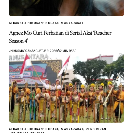
ATRAKSI & HIBURAN
BUDAYA
MASYARAKAT
Agnez Mo Curi Perhatian di Serial Aksi ‘Reacher
Season 4’
JH KUSMARGANA
AGUSTUS 9, 2026
2 MIN READ
ATRAKSI & HIBURAN
BUDAYA
MASYARAKAT
PENDIDIKAN