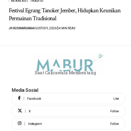
REKREASI
TRADISI
Festival Egrang Tanoker Jember, Hidupkan Keunikan
Permainan Tradisional
JH KUSMARGANA
AGUSTUS 9, 2026
4 MIN READ
Saat Cakrawala Membentang
Media Sosial
Facebook
Like
X
Follow
Instagram
Follow