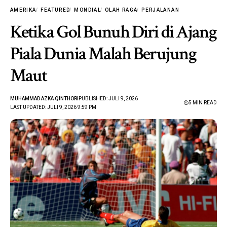
AMERIKA
FEATURED
MONDIAL
OLAH RAGA
PERJALANAN
Ketika Gol Bunuh Diri di Ajang
Piala Dunia Malah Berujung
Maut
MUHAMMAD AZKA QINTHORI
PUBLISHED: JULI 9, 2026
5 MIN READ
LAST UPDATED: JULI 9, 2026 9:59 PM