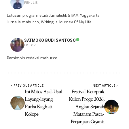
PENULIS
Lulusan program studi Jurnalistik STMM Yogyakarta,
Jurnalis mabur.co, Writing Is Journey Of My Life
SATMOKO BUDI SANTOSO
EDITOR
Pemimpin redaksi mabur.co
PREVIOUS ARTICLE
NEXT ARTICLE
Ini Mitos Asal-Usul
Festival Ketoprak
Layang-layang
Kulon Progo 2026,
Purba Kaghati
Angkat Sejarah
Kolope
Mataram Pasca-
Perjanjian Giyanti