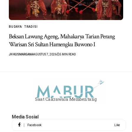
BUDAYA
TRADISI
Beksan Lawung Ageng, Mahakarya Tarian Perang
Warisan Sri Sultan Hamengku Buwono I
JH KUSMARGANA
AGUSTUS 7, 2026
5 MIN READ
Saat Cakrawala Membentang
Media Sosial
Facebook
Like