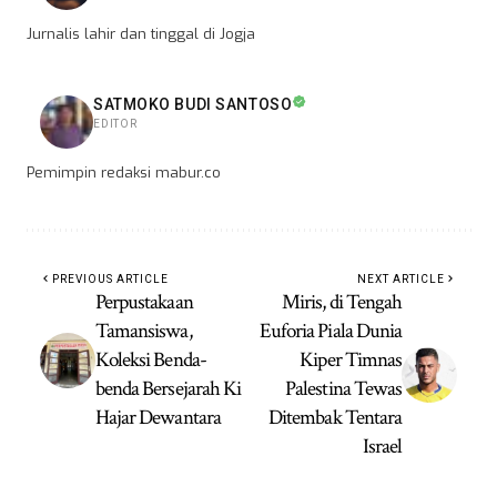
Jurnalis lahir dan tinggal di Jogja
SATMOKO BUDI SANTOSO
EDITOR
Pemimpin redaksi mabur.co
PREVIOUS ARTICLE
NEXT ARTICLE
Perpustakaan
Miris, di Tengah
Tamansiswa,
Euforia Piala Dunia
Koleksi Benda-
Kiper Timnas
benda Bersejarah Ki
Palestina Tewas
Hajar Dewantara
Ditembak Tentara
Israel