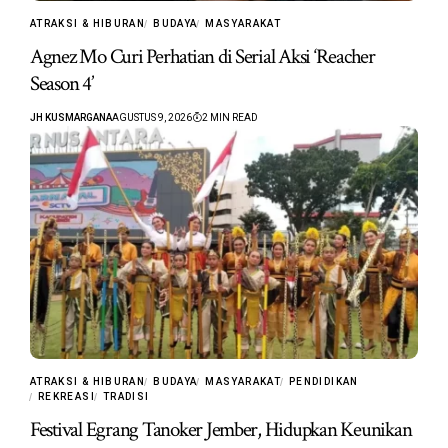
ATRAKSI & HIBURAN
BUDAYA
MASYARAKAT
Agnez Mo Curi Perhatian di Serial Aksi ‘Reacher
Season 4’
JH KUSMARGANA
AGUSTUS 9, 2026
2 MIN READ
ATRAKSI & HIBURAN
BUDAYA
MASYARAKAT
PENDIDIKAN
REKREASI
TRADISI
Festival Egrang Tanoker Jember, Hidupkan Keunikan