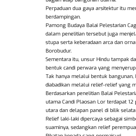
Perpaduan dua gaya arsitektur itu me
berdampingan.
Pamong Budaya Balai Pelestarian Ca
dalam penelitian tersebut juga menje
stupa serta keberadaan arca dan orn
Borobudur.
Sementara itu, unsur Hindu tampak da
bentuk candi perwara yang menyerupa
Tak hanya melalui bentuk bangunan, k
diabadikan melalui relief-relief yang 
Berdasarkan penelitian Balai Pelesta
utama Candi Plaosan Lor terdapat 12 pan
utara dan delapan panel di bilik selata
Relief laki-laki dipercaya sebagai 
suaminya, sedangkan relief peremp
Pikatan kepada sang permaisuri.