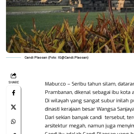
Candi Plaosan (Foto:
IG@Candi.Plaosan
)
SHARE
Mabur.co – Seribu tahun silam, datara
Prambanan, dikenal sebagai ibu kota 
Di wilayah yang sangat subur inilah
dinasti kerajaan besar Wangsa Sanjay
Dari sekian banyak candi tersebut, te
arsitektur megah, namun juga menyimp