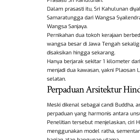
Prasasti Sri Kahulunan.
Dalam prasasti itu, Sri Kahulunan diy
Samaratungga dari Wangsa Syailendra
Wangsa Sanjaya.
Pernikahan dua tokoh kerajaan berbe
wangsa besar di Jawa Tengah sekalig
disaksikan hingga sekarang.
Hanya berjarak sekitar 1 kilometer d
menjadi dua kawasan, yakni Plaosan Lo
selatan.
Perpaduan Arsitektur Hin
Meski dikenal sebagai candi Buddha, a
perpaduan yang harmonis antara unsu
Penelitian tersebut menjelaskan, ciri
menggunakan model ratha, sementara c
bagian atap bangunan utama.