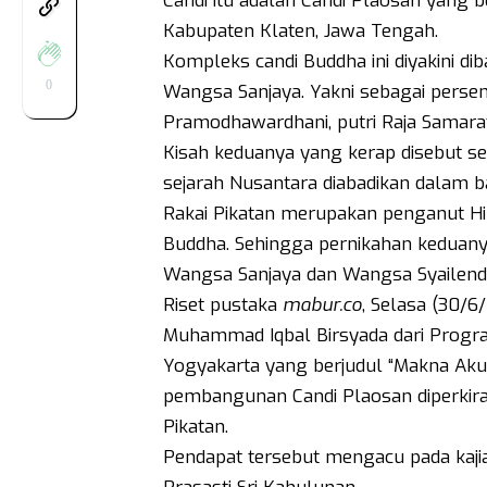
Candi itu adalah Candi Plaosan yang 
Kabupaten Klaten, Jawa Tengah.
Kompleks candi Buddha ini diyakini di
0
Wangsa Sanjaya. Yakni sebagai persem
Pramodhawardhani, putri Raja Samara
Kisah keduanya yang kerap disebut se
sejarah Nusantara diabadikan dalam b
Rakai Pikatan merupakan penganut 
Buddha. Sehingga pernikahan keduanya
Wangsa Sanjaya dan Wangsa Syailend
Riset pustaka
mabur.co
, Selasa (30/6
Muhammad Iqbal Birsyada dari Program
Yogyakarta yang berjudul “Makna Akul
pembangunan Candi Plaosan diperkir
Pikatan.
Pendapat tersebut mengacu pada kajian