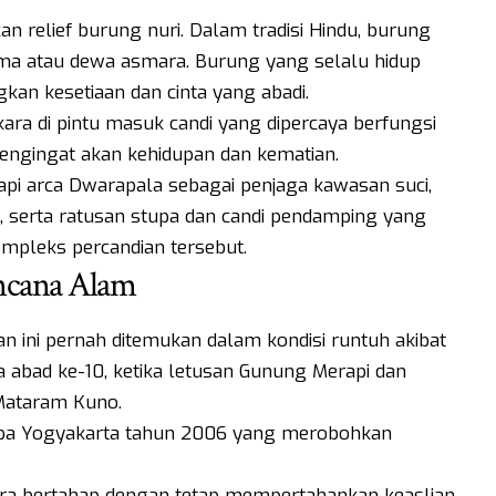
an relief burung nuri. Dalam tradisi Hindu, burung
ma atau dewa asmara. Burung yang selalu hidup
an kesetiaan dan cinta yang abadi.
akara di pintu masuk candi yang dipercaya berfungsi
pengingat akan kehidupan dan kematian.
api arca Dwarapala sebagai penjaga kawasan suci,
 serta ratusan stupa dan candi pendamping yang
ompleks percandian tersebut.
ncana Alam
 ini pernah ditemukan dalam kondisi runtuh akibat
a abad ke-10, ketika letusan Gunung Merapi dan
ataram Kuno.
empa Yogyakarta tahun 2006 yang merobohkan
ara bertahap dengan tetap mempertahankan keaslian