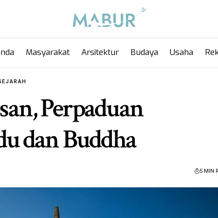
anda
Masyarakat
Arsitektur
Budaya
Usaha
Rek
SEJARAH
osan, Perpaduan
du dan Buddha
5 MIN 