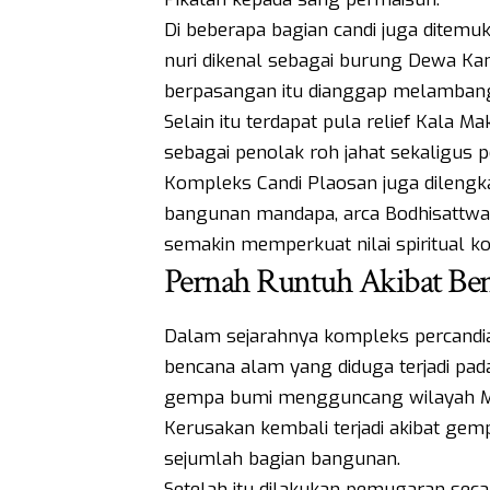
Di beberapa bagian candi juga ditemuk
nuri dikenal sebagai burung Dewa Ka
berpasangan itu dianggap melambangk
Selain itu terdapat pula relief Kala M
sebagai penolak roh jahat sekaligus 
Kompleks Candi Plaosan juga dilengk
bangunan mandapa, arca Bodhisattwa,
semakin memperkuat nilai spiritual k
Pernah Runtuh Akibat Be
Dalam sejarahnya kompleks percandian
bencana alam yang diduga terjadi pad
gempa bumi mengguncang wilayah M
Kerusakan kembali terjadi akibat g
sejumlah bagian bangunan.
Setelah itu dilakukan pemugaran sec