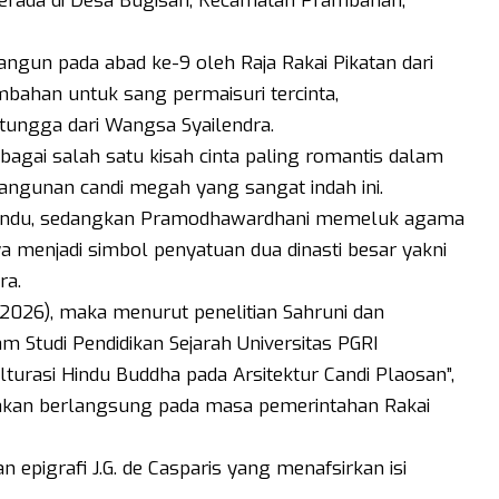
berada di Desa Bugisan, Kecamatan Prambanan,
bangun pada abad ke-9 oleh Raja Rakai Pikatan dari
bahan untuk sang permaisuri tercinta,
tungga dari Wangsa Syailendra.
bagai salah satu kisah cinta paling romantis dalam
angunan candi megah yang sangat indah ini.
Hindu, sedangkan Pramodhawardhani memeluk agama
 menjadi simbol penyatuan dua dinasti besar yakni
ra.
/2026), maka menurut penelitian Sahruni dan
 Studi Pendidikan Sejarah Universitas PGRI
turasi Hindu Buddha pada Arsitektur Candi Plaosan”,
akan berlangsung pada masa pemerintahan Rakai
 epigrafi J.G. de Casparis yang menafsirkan isi