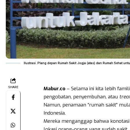
Ilustrasi. Plang depan Rumah Sakit Jogja (atas) dan Rumah Sehat untu
SHARE
Mabur.co
– Selama ini kita lebih famil
pengobatan, penyembuhan, atau
trea
Namun, penamaan “rumah sakit” mulai
Indonesia.
Mereka menganggap bahwa konotasi r
lokasi orang-orang yang sudah sakit, 