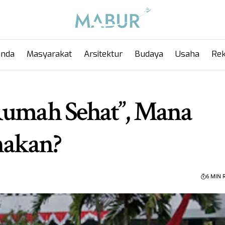
anda
Masyarakat
Arsitektur
Budaya
Usaha
Rek
Rumah Sehat”, Mana
nakan?
6 MIN 