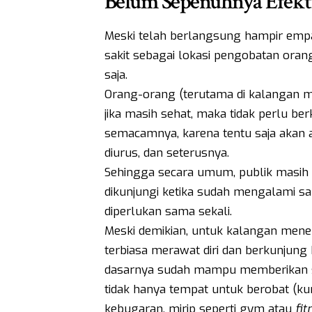
Belum Sepenuhnya Efekt
Meski telah berlangsung hampir emp
sakit sebagai lokasi pengobatan orang
saja.
Orang-orang (terutama di kalangan
jika masih sehat, maka tidak perlu ber
semacamnya, karena tentu saja akan 
diurus, dan seterusnya.
Sehingga secara umum, publik masi
dikunjungi ketika sudah mengalami saki
diperlukan sama sekali.
Meski demikian, untuk kalangan mene
terbiasa merawat diri dan berkunjung
dasarnya sudah mampu memberikan suge
tidak hanya tempat untuk berobat (kur
kebugaran, mirip seperti gym atau
fit