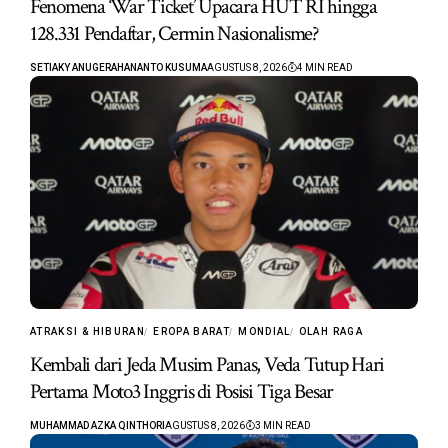
Fenomena ‘War Ticket’ Upacara HUT RI hingga
128.331 Pendaftar, Cermin Nasionalisme?
SETIAKY ANUGERAHANANTO KUSUMA
AGUSTUS 8, 2026
4 MIN READ
ATRAKSI & HIBURAN
EROPA BARAT
MONDIAL
OLAH RAGA
Kembali dari Jeda Musim Panas, Veda Tutup Hari
Pertama Moto3 Inggris di Posisi Tiga Besar
MUHAMMAD AZKA QINTHORI
AGUSTUS 8, 2026
3 MIN READ