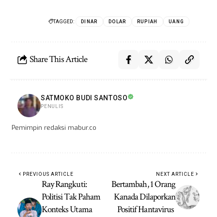
TAGGED:
DINAR
DOLAR
RUPIAH
UANG
Share This Article
SATMOKO BUDI SANTOSO
PENULIS
Pemimpin redaksi mabur.co
PREVIOUS ARTICLE
NEXT ARTICLE
Ray Rangkuti:
Bertambah, 1 Orang
Politisi Tak Paham
Kanada Dilaporkan
Konteks Utama
Positif Hantavirus