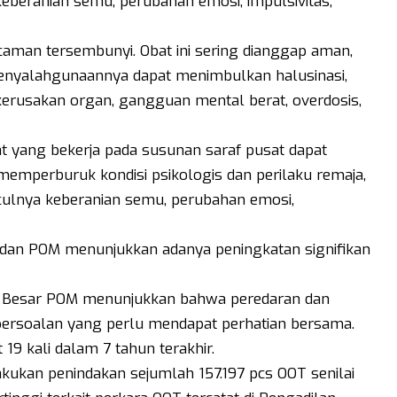
eberanian semu, perubahan emosi, impulsivitas,
man tersembunyi. Obat ini sering dianggap aman,
enyalahgunaannya dapat menimbulkan halusinasi,
kerusakan organ, gangguan mental berat, overdosis,
 yang bekerja pada susunan saraf pusat dapat
 memperburuk kondisi psikologis dan perilaku remaja,
nculnya keberanian semu, perubahan emosi,
adan POM menunjukkan adanya peningkatan signifikan
lai Besar POM menunjukkan bahwa peredaran dan
ersoalan yang perlu mendapat perhatian bersama.
9 kali dalam 7 tahun terakhir.
kukan penindakan sejumlah 157.197 pcs OOT senilai