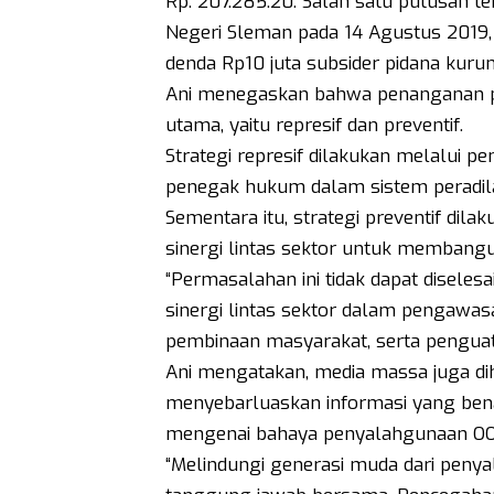
Rp. 207.285.20. Salah satu putusan ter
Negeri Sleman pada 14 Agustus 2019,
denda Rp10 juta subsider pidana kuru
Ani menegaskan bahwa penanganan pe
utama, yaitu represif dan preventif.
Strategi represif dilakukan melalui 
penegak hukum dalam sistem peradilan
Sementara itu, strategi preventif dil
sinergi lintas sektor untuk membangu
“Permasalahan ini tidak dapat diselesa
sinergi lintas sektor dalam pengawas
pembinaan masyarakat, serta penguata
Ani mengatakan, media massa juga dih
menyebarluaskan informasi yang bena
mengenai bahaya penyalahgunaan OO
“Melindungi generasi muda dari peny