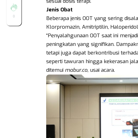
sesuai dosis terapi.
Jenis
Obat
0
Beberapa jenis OOT yang sering disala
Klorpromazin, Amitriptilin, Haloperid
“Penyalahgunaan OOT saat ini menjadi
peningkatan yang signifikan. Dampak
tetapi juga dapat berkontribusi terh
seperti tawuran hingga kekerasan jalan
ditemui
mabur.co
, usai acara.