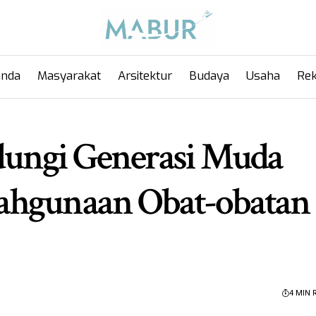
anda
Masyarakat
Arsitektur
Budaya
Usaha
Rek
dungi Generasi Muda
ahgunaan Obat-obatan
4 MIN 