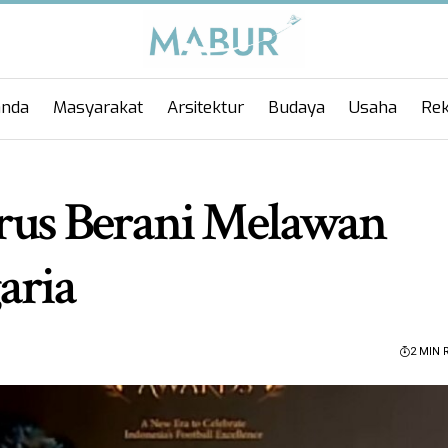
anda
Masyarakat
Arsitektur
Budaya
Usaha
Rek
arus Berani Melawan
aria
2 MIN 