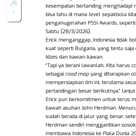
kesempatan bertanding menghadapi ran
0
bisa tahu di mana level sepakbola kit
penganugerahan PSSI Awards, seperti
Sabtu (28/3/2026).
Erick menganggap, Indonesia tidak b
kuat seperti Bulgaria, yang tentu saja 
Idzes dan kawan-kawan.
“Tapi ya berani lawanlah. Kita harus c
sebagai
road
map
yang diharapkan ol
mempersiapkan tim ini, terutama seca
pertandingan besar berikutnya,” lanjut
Erick pun berkomitmen untuk terus m
bawah asuhan John Herdman. Menurut E
sudah berada di jalur yang benar, set
Herdman sendiri menggantikan sosok l
membawa Indonesia ke Piala Dunia 202