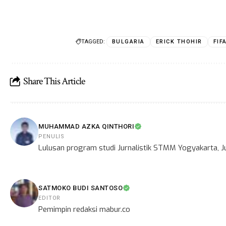
TAGGED:
BULGARIA
ERICK THOHIR
FIF
Share This Article
MUHAMMAD AZKA QINTHORI
PENULIS
Lulusan program studi Jurnalistik STMM Yogyakarta, Ju
SATMOKO BUDI SANTOSO
EDITOR
Pemimpin redaksi mabur.co